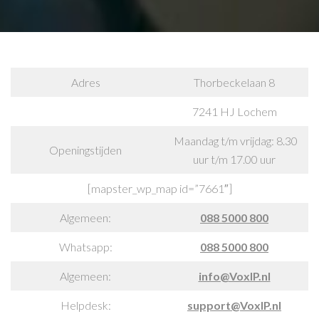
Adres
Thorbeckelaan 8
7241 HJ Lochem
Maandag t/m vrijdag: 8.30
Openingstijden
uur t/m 17.00 uur
[mapster_wp_map id=”7661″]
Algemeen:
088 5000 800
Whatsapp:
088 5000 800
Algemeen:
info@VoxIP.nl
Helpdesk:
support@VoxIP.nl