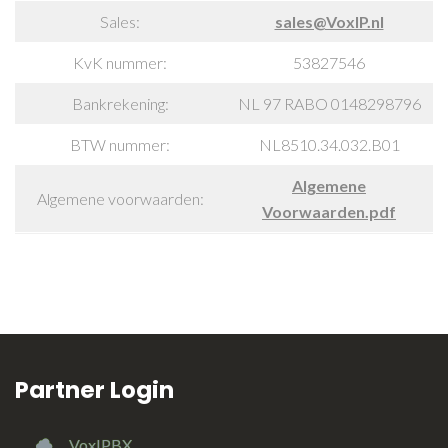
Sales:
sales@VoxIP.nl
KvK nummer:
53827546
Bankrekening:
NL 97 RABO 0148298796
BTW nummer:
NL8510.34.032.B01
Algemene
Algemene voorwaarden:
Voorwaarden.pdf
Partner Login
VoxIPBX