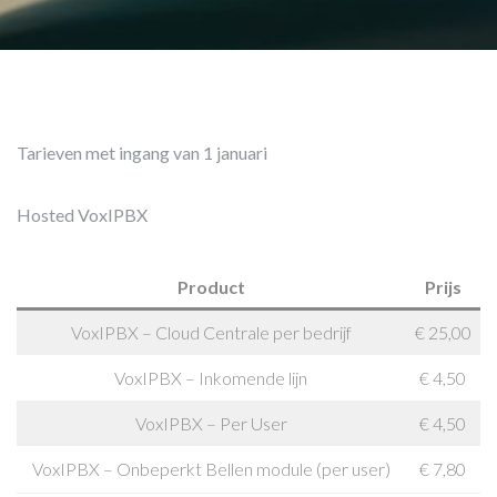
Tarieven met ingang van 1 januari
Hosted VoxIPBX
Product
Prijs
VoxIPBX – Cloud Centrale per bedrijf
€ 25,00
VoxIPBX – Inkomende lijn
€ 4,50
VoxIPBX – Per User
€ 4,50
VoxIPBX – Onbeperkt Bellen module (per user)
€ 7,80