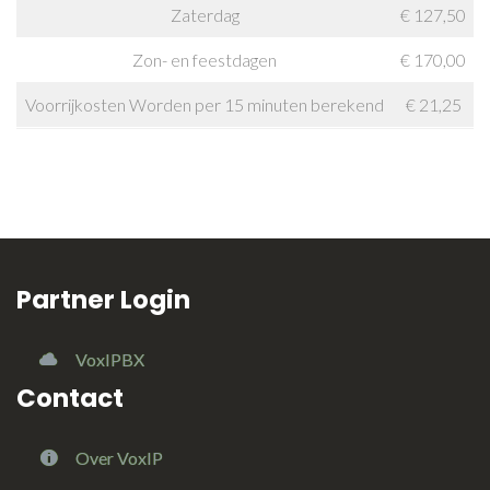
Zaterdag
€ 127,50
Zon- en feestdagen
€ 170,00
Voorrijkosten Worden per 15 minuten berekend
€ 21,25
Partner Login
VoxIPBX
Contact
Over VoxIP